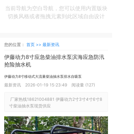
当前导航为空白导航，您可以使用内置版块
切换风格或者拖拽元素到此区域自由设计
您的位置：
首页 >>
最新资讯
伊藤动力8寸应急柴油排水泵滨海应急防汛
抢险抽水机
伊藤动力8寸移动式大流量柴油抽水泵排水自吸泵
最新资讯
2026-01-19 15:23:49
阅读量 (
127
)
 厂家热线18621004881 伊藤动力2寸3寸4寸6寸8
寸柴油抽水泵现货供应