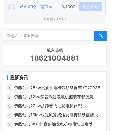
匿名评论，需审核
0/1000
提交评论
没有更多评论了
服务热线
18621004881
最新资讯
伊藤动力25kw汽油发电机带移动拖车YT20RSE
1
伊藤动力12kw静音汽油发电机船载车载应急
2
YT12RGF
伊藤动力20kw超静音汽油发电机体积小
3
YT20RGF客户现场
伊藤动力10kw双缸风冷柴油发电机移动便携式
4
YT11000E3
伊藤动力8KW静音柴油发电机电启动自启动
5
YT8100T-ATS切换