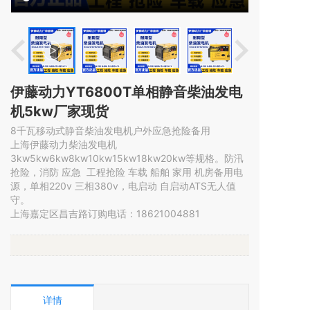
伊藤动力YT6800T单相静音柴油发电
机5kw厂家现货
8千瓦移动式静音柴油发电机户外应急抢险备用
上海伊藤动力柴油发电机
3kw5kw6kw8kw10kw15kw18kw20kw等规格。防汛
抢险，消防 应急  工程抢险 车载 船舶 家用 机房备用电
源，单相220v 三相380v，电启动 自启动ATS无人值
守。

上海嘉定区昌吉路订购电话：18621004881
详情